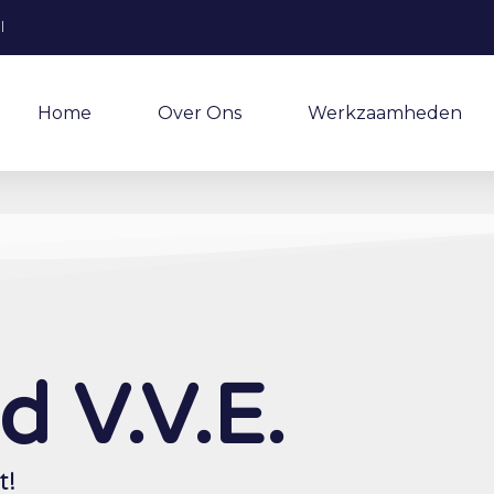
l
Home
Over Ons
Werkzaamheden
 V.V.E.
t!