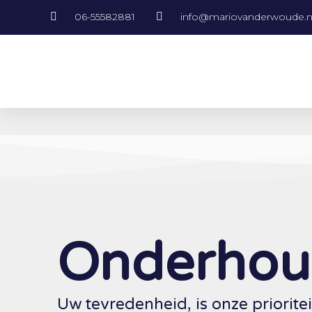
06-55582881
info@mariovanderwoude.n
Onderhoud
Uw tevredenheid, is onze prioritei