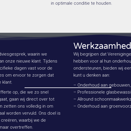
in optimale conditie te houden.
Werkzaamhed
viesgesprek, waarin we
Wij begrijpen dat Vereniging
n onze nieuwe klant. Tijdens
hebben voor al hun onderho
ecifieke dagen vast voor de
ondersteunen, bieden wij een
es om ervoor te zorgen dat
kunt u denken aan:
 klant.
– Onderhoud aan gebouwen, 
fferte op, die we zo snel
– Professionele glasbewass
aat, gaan wij direct over tot
– Allround schoonmaakwer
 zetten ons volledig in om
– Onderhoud aan groenvoorzi
al worden vervuld. Ons doel is
creëren, waarbij we de
maar overtreffen.