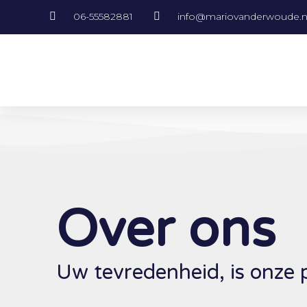
06-55582881
info@mariovanderwoude.n
Over ons
Uw tevredenheid, is onze pr