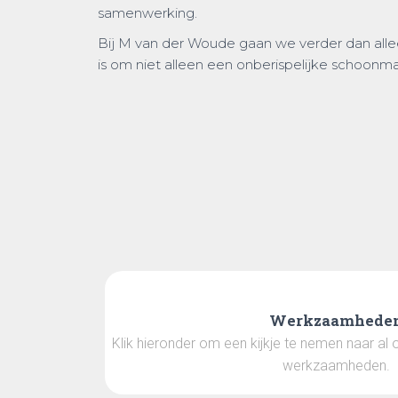
samenwerking.
Bij M van der Woude gaan we verder dan alle
is om niet alleen een onberispelijke schoonm
Werkzaamhede
Klik hieronder om een kijkje te nemen naar al 
werkzaamheden.