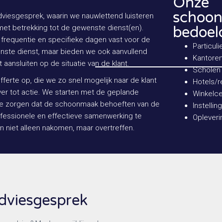
Onze
schoon
iesgesprek, waarin we nauwlettend luisteren
et betrekking tot de gewenste dienst(en).
bedoel
e frequentie en specifieke dagen vast voor de
Particuli
te dienst, maar bieden we ook aanvullend
Kantore
aansluiten op de situatie van de klant.
Scholen
ferte op, die we zo snel mogelijk naar de klant
Hotels/r
ver tot actie. We starten met de geplande
Winkelce
te zorgen dat de schoonmaak behoeften van de
Instellin
ofessionele en effectieve samenwerking te
Opleveri
n niet alleen nakomen, maar overtreffen.
viesgesprek