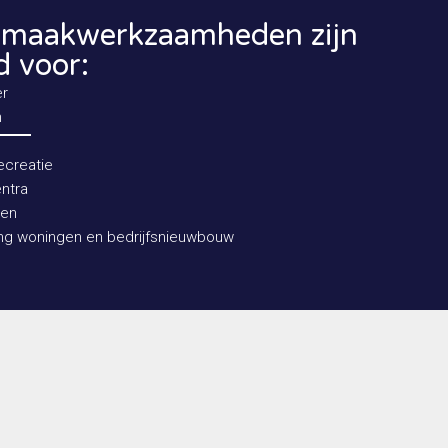
maakwerkzaamheden zijn
d voor:
er
n
ecreatie
ntra
gen
ng woningen en bedrijfsnieuwbouw