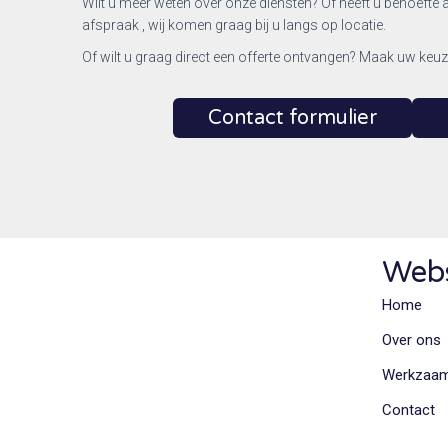
Wilt u meer weten over onze diensten? Of heeft u behoefte 
afspraak , wij komen graag bij u langs op locatie.
Of wilt u graag direct een offerte ontvangen? Maak uw keu
Contact formulier
Web
Home
Over ons
Werkzaa
Contact