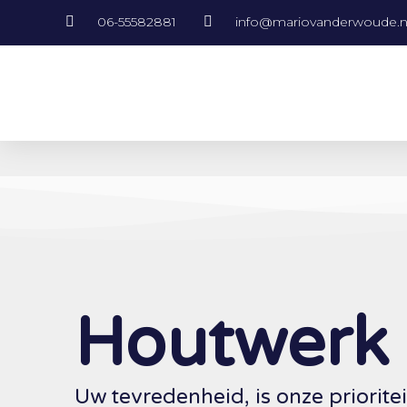
06-55582881
info@mariovanderwoude.n
Houtwerk 
Uw tevredenheid, is onze prioritei