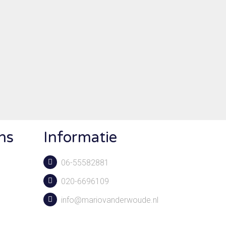
ns
Informatie
06-55582881
020-6696109
info@mariovanderwoude.nl