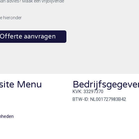
aan advies? Maak een vrijblijvende
ze hieronder
Offerte aanvragen
site Menu
Bedrijfsgegeve
KVK: 33297370
BTW-ID: NL001727983B42
mheden